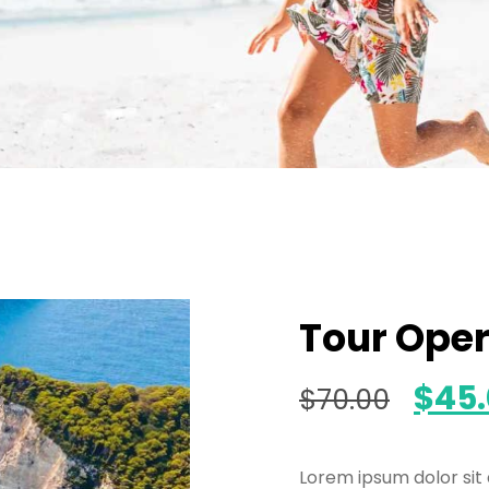
Tour Oper
$
45
$
70.00
Lorem ipsum dolor sit