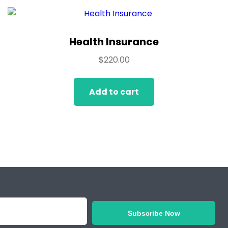
Health Insurance
$
220.00
Add to cart
Subscribe Now