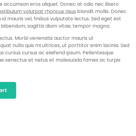
ae accumsan eros aliquet. Donec at odio nec libero
estibulum volutpat rhoncus risus
blandit mollis. Donec
id mauris vel, finibus vulputate lectus. Sed eget est
 bibendum, sagittis diam vitae, tempor magna.
ectus. Morbi venenatis auctor mauris ut
at nulla quis mi ultrices, ut porttitor enim lacinia. Sed
isus cursus cursus ac eleifend ipsum. Pellentesque
que senectus et netus et malesuada fames ac turpis
art