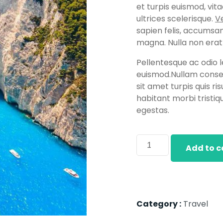
et turpis euismod, vit
ultrices scelerisque.
V
sapien felis, accumsan 
magna. Nulla non erat
Pellentesque ac odio l
euismod.Nullam consequ
sit amet turpis quis r
habitant morbi tristi
egestas.
Add to c
Category :
Travel