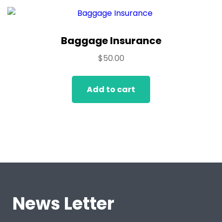
Baggage Insurance
$
50.00
Add to cart
News Letter