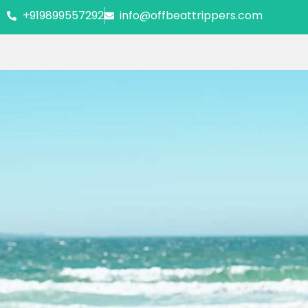
+919899557292
info@offbeattrippers.com