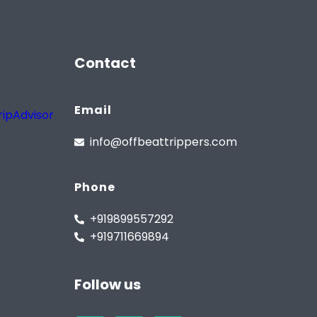
Contact
Email
info@offbeattrippers.com
Phone
+919899557292
+919711669894
Follow us