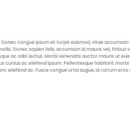
. Donec congue ipsum et turpis euismod, vitae accumsan er
ollis. Donec sapien felis, accumsan id mauris vel, finibus
ue ac odio lectus. Morbi venenatis auctor mauris ut euism
cursus cursus ac eleifend ipsum. Pellentesque habitant mor
 nunc eleifend ac. Fusce congue urna augue, id rutrum eros r